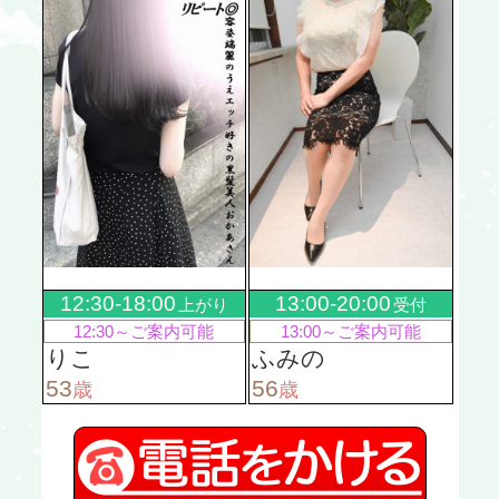
12:30-18:00
13:00-20:00
上がり
受付
12:30～
ご案内可能
13:00～
ご案内可能
りこ
ふみの
53
56
歳
歳