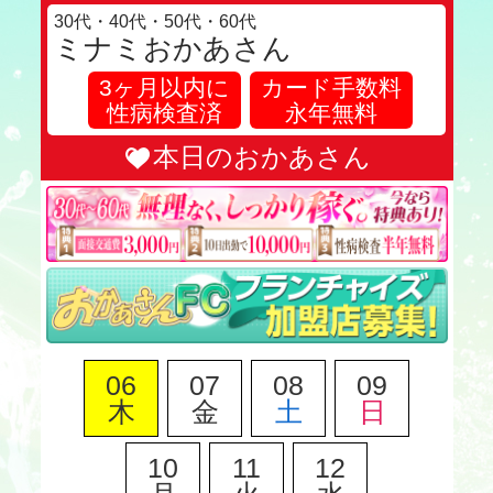
30代・40代・50代・60代
ミナミおかあさん
3ヶ月以内に
カード手数料
性病検査済
永年無料
本日のおかあさん
06
07
08
09
木
金
土
日
10
11
12