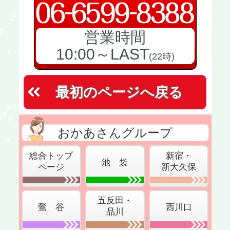
営業時間
10:00～LAST
(22時)
最初のページへ戻る
おかあさんグループ
総合トップ
新宿・
池 袋
ページ
新大久保
五反田・
鶯 谷
西川口
品川