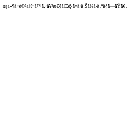
æ¡ä»¶ã«è©²å½“ã™ã‚‹å¥³æ€§ãŒè¦‹ã¤ã‹ã‚Šã¾ã›ã‚“ã§ã—ãŸã€‚